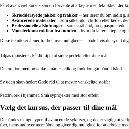
På et avanceret kursus kan du forvente at arbejde med teknikker, der 
Skræddersyede jakker og frakker
– her lærer du om indlæg, 
Avancerede materialer
– som silke, uld, chiffon eller læder, de
Professionelle afslutninger
– som skråbånd, foer, paspolerede l
Mønsterkonstruktion fra bunden
– hvor du lærer at tegne og t
Disse teknikker åbner for helt nye muligheder – både hvis du syr til dig
Tilpas mønsteret: Få dit tøj til at sidde perfekt efter dine mål
Dekoration med omtanke – når æstetik og funktion går hånd i hånd
Sy uden skævheder: Gode råd til at mestre vanskelige stoffer
Patchwork i hjemmet: Små syprojekter med stor effekt
Vælg det kursus, der passer til dine mål
Der findes mange typer af avancerede sykurser, og det er vigtigt at vælg
foer, mens andre er mere åbne og giver dig mulighed for at arbejde me