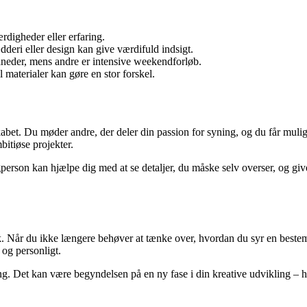
rdigheder eller erfaring.
deri eller design kan give værdifuld indsigt.
åneder, mens andre er intensive weekendforløb.
materialer kan gøre en stor forskel.
skabet. Du møder andre, der deler din passion for syning, og du får mulig
bitiøse projekter.
rson kan hjælpe dig med at se detaljer, du måske selv overser, og give 
ryk. Når du ikke længere behøver at tænke over, hvordan du syr en bestem
 og personligt.
. Det kan være begyndelsen på en ny fase i din kreative udvikling – hvo