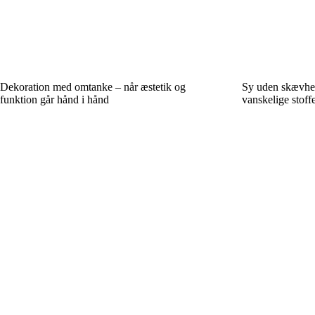
Dekoration med omtanke – når æstetik og
Sy uden skævhede
funktion går hånd i hånd
vanskelige stoff