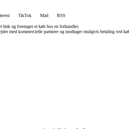
terest
TikTok
Mail
RSS
t link og foretager et køb hos en forhandler.
jder med kommercielle partnere og modtager muligvis betaling ved køb.