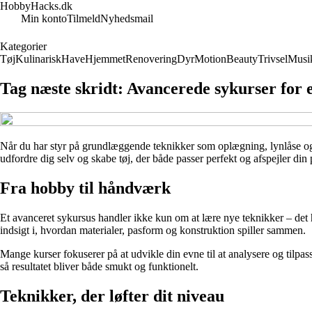
HobbyHacks.dk
Min konto
Tilmeld
Nyhedsmail
Kategorier
Tøj
Kulinarisk
Have
Hjemmet
Renovering
Dyr
Motion
Beauty
Trivsel
Musi
Tag næste skridt: Avancerede sykurser for 
Når du har styr på grundlæggende teknikker som oplægning, lynlåse og si
udfordre dig selv og skabe tøj, der både passer perfekt og afspejler din 
Fra hobby til håndværk
Et avanceret sykursus handler ikke kun om at lære nye teknikker – det
indsigt i, hvordan materialer, pasform og konstruktion spiller sammen.
Mange kurser fokuserer på at udvikle din evne til at analysere og tilpass
så resultatet bliver både smukt og funktionelt.
Teknikker, der løfter dit niveau