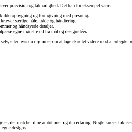
kræver præcision og tålmodighed. Det kan for eksempel være:
skulderopbygning og formgivning med presning.
r kræver særlige nåle, tråde og håndtering.
ommer og håndsyede detaljer.
ilpasse egne mønstre ud fra mål og designidéer.
 selv, eller hvis du drømmer om at tage skridtet videre mod at arbejde p
e et, der matcher dine ambitioner og din erfaring. Nogle kurser fokusere
d egne designs.