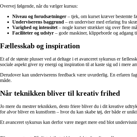
Overvej følgende, når du vælger kursus:
Niveau og forudsætninger
– tjek, om kurset kræver bestemte fæ
Underviserens baggrund
– en underviser med erfaring fra skræd
Varighed og intensitet
– nogle kurser strækker sig over flere m
Faciliteter og udstyr
– gode maskiner, klippeborde og adgang til 
Fællesskab og inspiration
Et af de største plusser ved at deltage i et avanceret sykursus er fælles
sociale aspekt giver ny energi og inspiration til at kaste sig ud i mere am
Derudover kan underviserens feedback være uvurderlig. En erfaren fagpe
måde.
Når teknikken bliver til kreativ frihed
Jo mere du mestrer teknikken, desto friere bliver du i dit kreative udt
for alvor bliver en kunstform – hvor du kan skabe tøj, der både er unikt
Et avanceret sykursus kan derfor være meget mere end blot undervisning