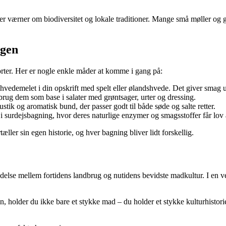
er værner om biodiversitet og lokale traditioner. Mange små møller og gå
agen
orter. Her er nogle enkle måder at komme i gang på:
af hvedemelet i din opskrift med spelt eller ølandshvede. Det giver smag
brug dem som base i salater med grøntsager, urter og dressing.
tik og aromatisk bund, der passer godt til både søde og salte retter.
 i surdejsbagning, hvor deres naturlige enzymer og smagsstoffer får lov 
æller sin egen historie, og hver bagning bliver lidt forskellig.
delse mellem fortidens landbrug og nutidens bevidste madkultur. I en ve
, holder du ikke bare et stykke mad – du holder et stykke kulturhistor