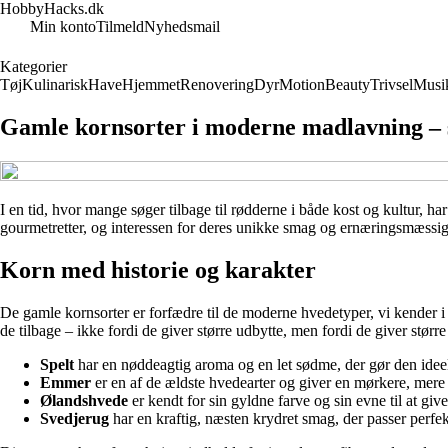
HobbyHacks.dk
Min konto
Tilmeld
Nyhedsmail
Kategorier
Tøj
Kulinarisk
Have
Hjemmet
Renovering
Dyr
Motion
Beauty
Trivsel
Musi
Gamle kornsorter i moderne madlavning – sm
I en tid, hvor mange søger tilbage til rødderne i både kost og kultur, 
gourmetretter, og interessen for deres unikke smag og ernæringsmæssig
Korn med historie og karakter
De gamle kornsorter er forfædre til de moderne hvedetyper, vi kender i 
de tilbage – ikke fordi de giver større udbytte, men fordi de giver størr
Spelt
har en nøddeagtig aroma og en let sødme, der gør den ideel 
Emmer
er en af de ældste hvedearter og giver en mørkere, mere 
Ølandshvede
er kendt for sin gyldne farve og sin evne til at gi
Svedjerug
har en kraftig, næsten krydret smag, der passer perfek