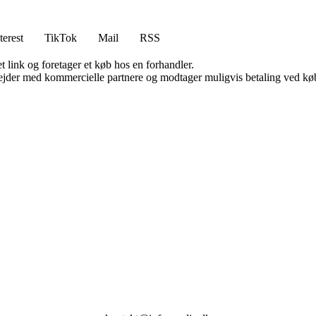
terest
TikTok
Mail
RSS
t link og foretager et køb hos en forhandler.
jder med kommercielle partnere og modtager muligvis betaling ved køb.