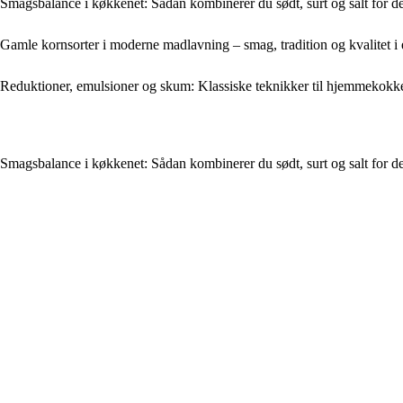
Smagsbalance i køkkenet: Sådan kombinerer du sødt, surt og salt for d
Gamle kornsorter i moderne madlavning – smag, tradition og kvalitet i 
Reduktioner, emulsioner og skum: Klassiske teknikker til hjemmekokk
Smagsbalance i køkkenet: Sådan kombinerer du sødt, surt og salt for d