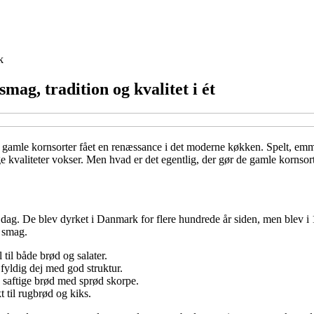
k
ag, tradition og kvalitet i ét
har gamle kornsorter fået en renæssance i det moderne køkken. Spelt, emm
e kvaliteter vokser. Men hvad er det egentlig, der gør de gamle kornso
dag. De blev dyrket i Danmark for flere hundrede år siden, men blev i 1
e smag.
til både brød og salater.
fyldig dej med god struktur.
ve saftige brød med sprød skorpe.
t til rugbrød og kiks.