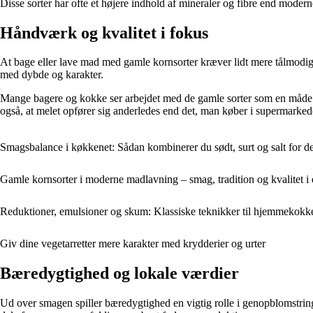
Disse sorter har ofte et højere indhold af mineraler og fibre end mod
Håndværk og kvalitet i fokus
At bage eller lave mad med gamle kornsorter kræver lidt mere tålmodighe
med dybde og karakter.
Mange bagere og kokke ser arbejdet med de gamle sorter som en måde 
også, at melet opfører sig anderledes end det, man køber i supermarkedet
Smagsbalance i køkkenet: Sådan kombinerer du sødt, surt og salt for d
Gamle kornsorter i moderne madlavning – smag, tradition og kvalitet i 
Reduktioner, emulsioner og skum: Klassiske teknikker til hjemmekokk
Giv dine vegetarretter mere karakter med krydderier og urter
Bæredygtighed og lokale værdier
Ud over smagen spiller bæredygtighed en vigtig rolle i genopblomstring