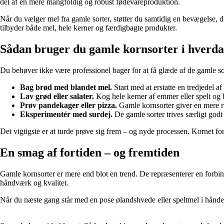
del af en mere mangfoldig og robust fødevareproduktion.
Når du vælger mel fra gamle sorter, støtter du samtidig en bevægelse, d
tilbyder både mel, hele kerner og færdigbagte produkter.
Sådan bruger du gamle kornsorter i hverd
Du behøver ikke være professionel bager for at få glæde af de gamle s
Bag brød med blandet mel.
Start med at erstatte en tredjedel 
Lav grød eller salater.
Kog hele kerner af emmer eller spelt og 
Prøv pandekager eller pizza.
Gamle kornsorter giver en mere rus
Eksperimentér med surdej.
De gamle sorter trives særligt godt
Det vigtigste er at turde prøve sig frem – og nyde processen. Kornet fort
En smag af fortiden – og fremtiden
Gamle kornsorter er mere end blot en trend. De repræsenterer en forbin
håndværk og kvalitet.
Når du næste gang står med en pose ølandshvede eller speltmel i hånden