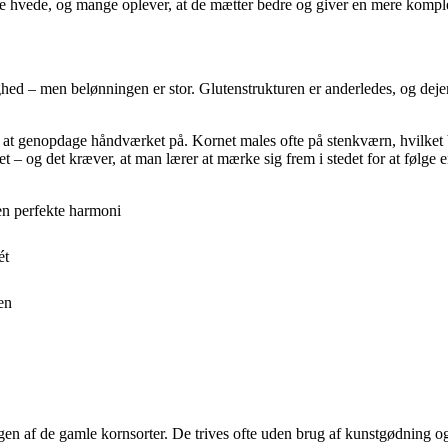
erne hvede, og mange oplever, at de mætter bedre og giver en mere komp
d – men belønningen er stor. Glutenstrukturen er anderledes, og dejen k
at genopdage håndværket på. Kornet males ofte på stenkværn, hvilket
 – og det kræver, at man lærer at mærke sig frem i stedet for at følge en
en perfekte harmoni
ét
en
en af de gamle kornsorter. De trives ofte uden brug af kunstgødning og 