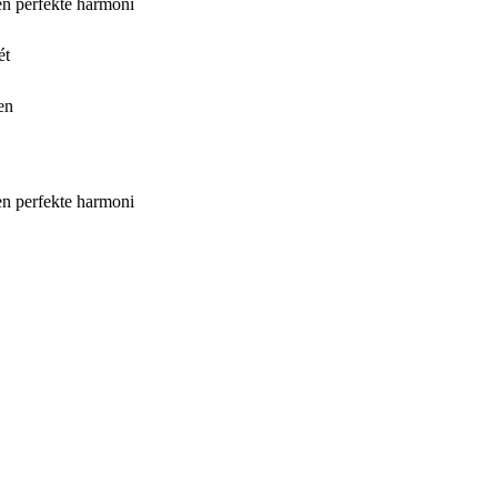
en perfekte harmoni
ét
en
en perfekte harmoni